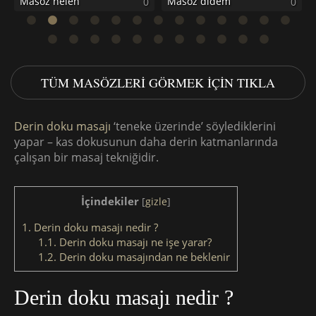
Masöz helen
Masöz didem
0
0
0
TÜM MASÖZLERI GÖRMEK IÇIN TIKLA
Derin doku masajı
‘teneke üzerinde’ söylediklerini
yapar – kas dokusunun daha derin katmanlarında
çalışan bir masaj tekniğidir.
İçindekiler
[
gizle
]
1.
Derin doku masajı nedir ?
1.1.
Derin doku masajı ne işe yarar?
1.2.
Derin doku masajından ne beklenir
Derin doku masajı nedir ?