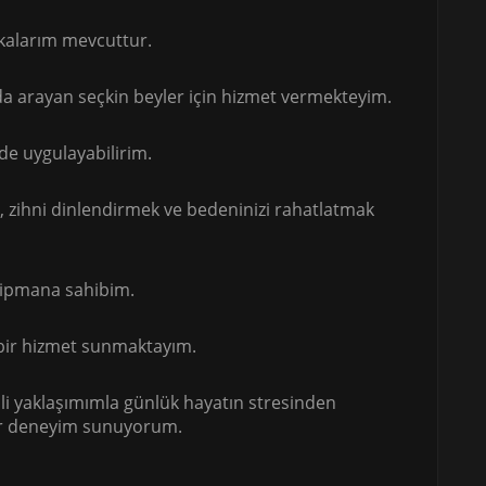
fikalarım mevcuttur.
rada arayan seçkin beyler için hizmet vermekteyim.
de uygulayabilirim.
 zihni dinlendirmek ve bedeninizi rahatlatmak
kipmana sahibim.
bir hizmet sunmaktayım.
i yaklaşımımla günlük hayatın stresinden
 bir deneyim sunuyorum.