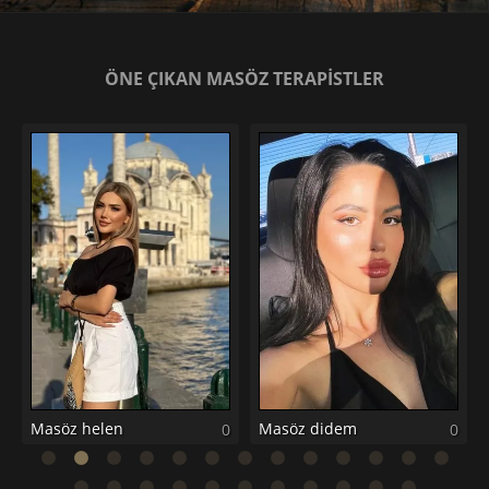
ÖNE ÇIKAN MASÖZ TERAPİSTLER
Masöz helen
Masöz didem
0
0
0