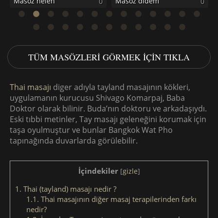
Masöz helen
Masöz didem
0
0
0
TÜM MASÖZLERI GÖRMEK IÇIN TIKLA
Thai masajı
diger adıyla tayland masajının kökleri,
uygulamanın kurucusu Shivago Komarpaj, Baba
Doktor olarak bilinir. Buda’nın doktoru ve arkadaşıydı.
Eski tıbbi metinler, Tay masajı geleneğini korumak için
taşa oyulmuştur ve bunlar Bangkok Wat Pho
tapınağında duvarlarda görülebilir.
İçindekiler
[
gizle
]
1.
Thai (tayland) masajı nedir ?
1.1.
Thai masajının diğer masaj terapilerinden farkı
nedir?