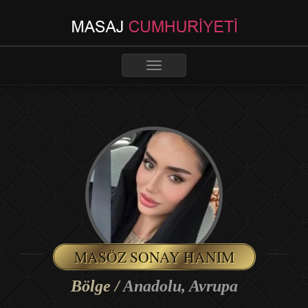
Toggle
navigation
MASÖZ SONAY HANIM
Bölge /
Anadolu, Avrupa