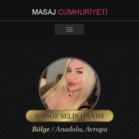
Toggle
navigation
MASÖZ SELIN HANIM
Bölge /
Anadolu, Avrupa