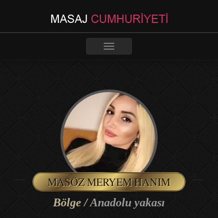
Toggle
navigation
MASÖZ MERYEM HANIM
Bölge /
Anadolu yakası