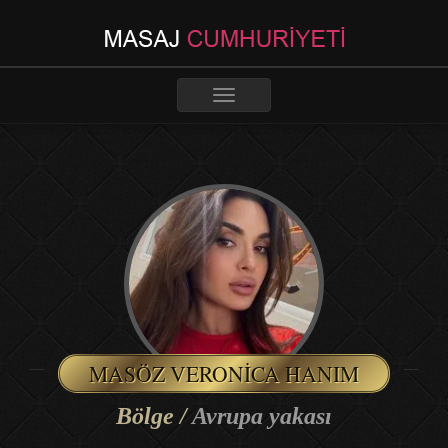
Toggle
navigation
MASÖZ VERONICA HANIM
Bölge /
Avrupa yakası