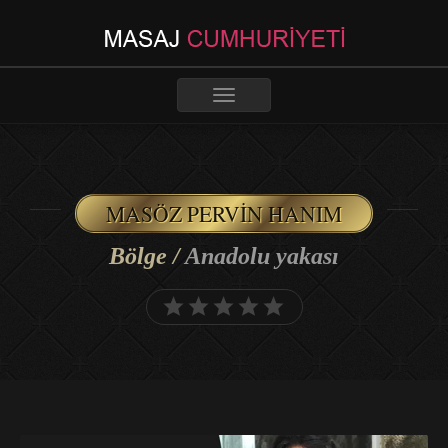
Toggle
navigation
MASÖZ PERVIN HANIM
Bölge /
Anadolu yakası