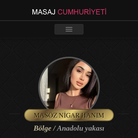
Toggle
navigation
MASÖZ NIGAR HANIM
Bölge /
Anadolu yakası