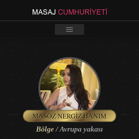
Toggle
navigation
MASÖZ NERGIZ HANIM
Bölge /
Avrupa yakası