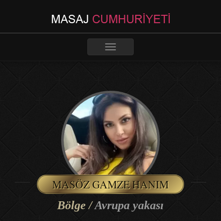
Toggle
navigation
MASÖZ GAMZE HANIM
Bölge /
Avrupa yakası