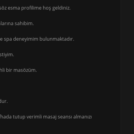
z esma profilime hoş geldiniz.
alarına sahibim.
de spa deneyimim bulunmaktadır.
stiyim.
ehli bir masözüm.
dur.
afhada tutup verimli masaj seansı almanızı