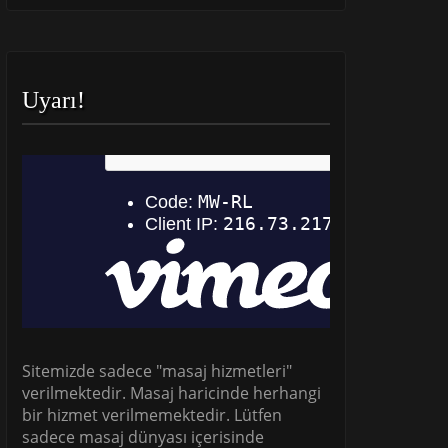
Uyarı!
Sitemizde sadece "masaj hizmetleri"
verilmektedir. Masaj haricinde herhangi
bir hizmet verilmemektedir. Lütfen
sadece masaj dünyası içerisinde