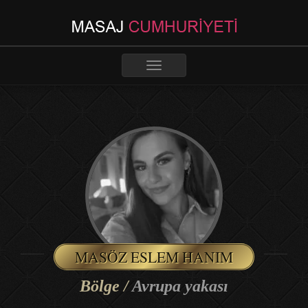
Toggle
navigation
MASÖZ ESLEM HANIM
Bölge /
Avrupa yakası