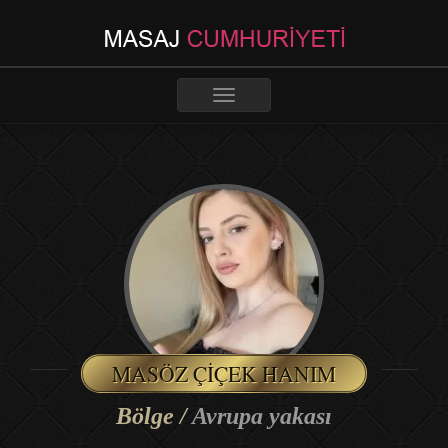
Toggle
navigation
MASÖZ ÇIÇEK HANIM
Bölge /
Avrupa yakası