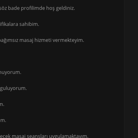
z bade profilimde hoş geldiniz.
ifikalara sahibim.
 bağımsız masaj hizmeti vermekteyim.
unuyorum.
uyguluyorum.
m.
im.
eçecek masaj seansları uygulamaktayım.