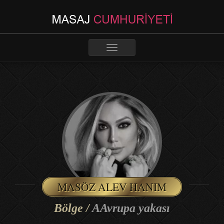
Toggle
navigation
MASÖZ ALEV HANIM
Bölge /
AAvrupa yakası