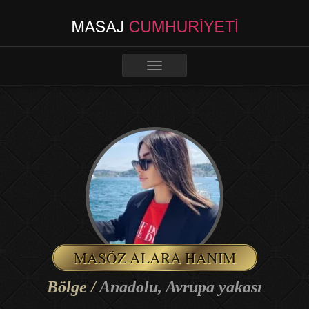
Toggle
navigation
MASÖZ ALARA HANIM
Bölge /
Anadolu, Avrupa yakası